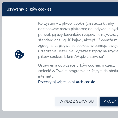
Zaloguj się
Używamy plików cookies
Korzystamy z plików cookie (ciasteczek), aby
Nie pamiętam hasła
dostosować naszą platformę do indywidualnyc
potrzeb jej użytkowników i zapewnić najwyższ
standard obsługi. Klikając „Akceptuj” wyrażasz
Adres email:
*
zgodę na zapisywanie cookies w pamięci swoj
urządzenia. Jeżeli nie wyrażasz zgody na użyci
plików cookies kliknij „Wyjdź z serwisu”.
Ustawienia dotyczące plików cookies możesz
zmienić w Twoim programie służącym do obsłu
internetu.
Przeczytaj więcej o plikach cookie
WYJDŹ Z SERWISU
AKCEPT