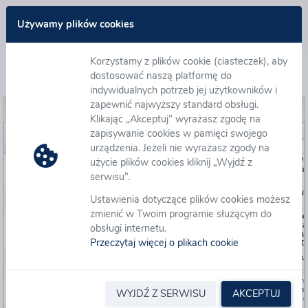
Zaloguj się
Używamy plików cookies
Korzystamy z plików cookie (ciasteczek), aby
Lista opublikowanych wyników postępowań
dostosować naszą platformę do
indywidualnych potrzeb jej użytkowników i
zapewnić najwyższy standard obsługi.
Publikacja wyników
Klikając „Akceptuj” wyrażasz zgodę na
Numer ewidencyjny
Numer postępowania
Nazwa
zapisywanie cookies w pamięci swojego
urządzenia. Jeżeli nie wyrażasz zgody na
użycie plików cookies kliknij „Wyjdź z
116860
AU-021928
KRK/2026/WNP-020643
Film wizerunkowy na 100-lecie PK
Opracowanie scenariusza i produk
serwisu”.
(KRK/2026/WNP-020643)
116823
AU-021949
WNP-020711
Remont dachu magazynu przy ul. 
Ustawienia dotyczące plików cookies możesz
we Wrocławiu
zmienić w Twoim programie służącym do
116811
AU-021985
KNKr11/2026/WNP-020391
Sporządzenie kompletnej dokumen
projektowej na wykonanie tymcz
obsługi internetu.
zabezpieczenia budynku dworca 
Przeczytaj więcej o plikach cookie
PKP Sędziszów (Sędziszów, ul. 
116805
AU-021940
WNP-020687
"Roboty naprawcze dachu przy ul.
we Wrocławiu – Magazyn"
116804
AU-021950
WNP-020620
Wykonanie prac naprawczych (ro
dekarskie) w budynku mieszkaln
WYJDŹ Z SERWISU
AKCEPTUJ
- powiat górowski, województwo d