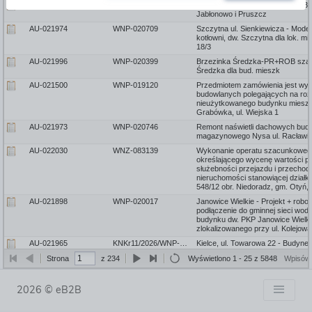
116793
AU-022028
WNZ-083140
Wycena 5 lokali mieszkalnych i 
Jabłonowo i Pruszcz
116790
AU-021974
WNP-020709
Szczytna ul. Sienkiewicza - Moder
kotłowni, dw. Szczytna dla lok. mie
18/3
116789
AU-021996
WNP-020399
Brzezinka Średzka-PR+ROB sza
Średzka dla bud. mieszk
116787
AU-021500
WNP-019120
Przedmiotem zamówienia jest wyk
budowlanych polegających na roz
nieużytkowanego budynku miesz
Grabówka, ul. Wiejska 1
116785
AU-021973
WNP-020746
Remont naświetli dachowych bud
magazynowego Nysa ul. Racławi
116754
AU-022030
WNZ-083139
Wykonanie operatu szacunkoweg
określającego wycenę wartości p
służebności przejazdu i przechodu
nieruchomości stanowiącej działkę
548/12 obr. Niedoradz, gm. Otyń, 
116749
AU-021898
WNP-020017
Janowice Wielkie - Projekt + robo
podłączenie do gminnej sieci wod
budynku dw. PKP Janowice Wielki
zlokalizowanego przy ul. Kolejowa
116745
AU-021965
KNKr11/2026/WNP-020581
Kielce, ul. Towarowa 22 - Budyn
- remont dachu wraz z robotami 
Strona
z 234
Wyświetlono 1 - 25 z 5848
Wpisów 
116744
AU-021941
WNP-020497
Wykonanie prac konserwacyjno-
dwóch pomieszczeń zaplecza Sali
budynku Dworca Wrocław Główn
2026 © eB2B
116728
AU-021509
KFZ/2026/WNP-020004
Modernizacja systemu monitoring
CCTV w budynku dworca PKP Bo